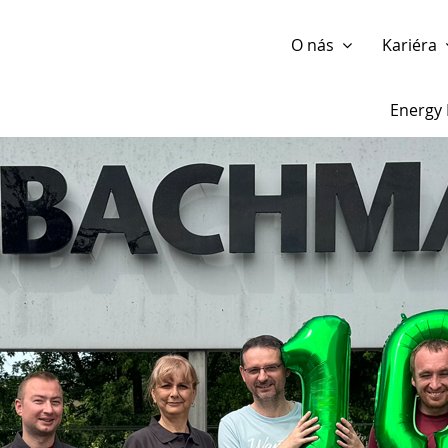
Show website in my language
Don't show this message 
O nás
Kariéra
Energy 