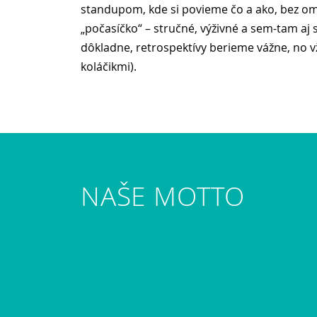
standupom, kde si povieme čo a ako, bez omá
„počasíčko“ – stručné, výživné a sem-tam aj
dôkladne, retrospektívy berieme vážne, no 
koláčikmi).
NAŠE MOTTO