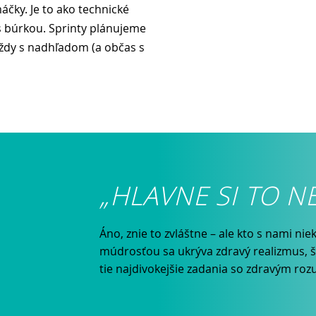
čky. Je to ako technické
 s búrkou. Sprinty plánujeme
vždy s nadhľadom (a občas s
„
HLAVNE SI TO N
Áno, znie to zvláštne – ale kto s nami nie
múdrosťou sa ukrýva zdravý realizmus, 
tie najdivokejšie zadania so zdravým ro