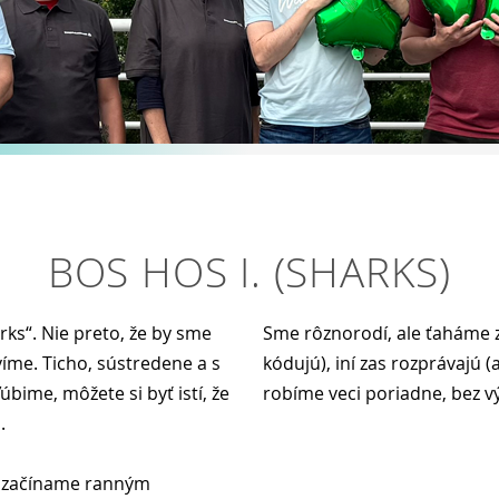
BOS HOS I. (SHARKS)
rks“. Nie preto, že by sme
Sme rôznorodí, ale ťaháme za
avíme. Ticho, sústredene a s
kódujú), iní zas rozprávajú 
bime, môžete si byť istí, že
robíme veci poriadne, bez v
.
ň začíname ranným