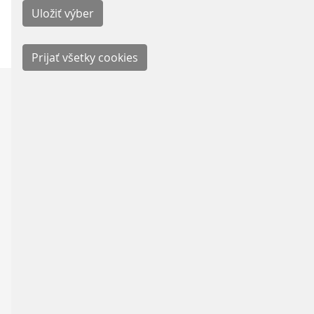
pretože vieme, ako ich správne využiť.
NAŠE TECHNOLÓG
Nie sme roboty, ale s technikou si rozumiem
Java / Java EE / Spring Boot / Quarku
IntelliJ IDEA
– verný parťák na kódovani
Git / GitLab / Renovate
– automatické a
Docker / Kubernetes / Helm
– kontajn
Jenkins
– spoločník na CI/CD ceste
Maven
– každý dobrý projekt si zaslúži