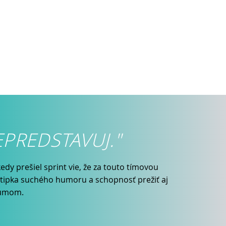
EPREDSTAVUJ."
kedy prešiel sprint vie, že za touto tímovou
štipka suchého humoru a schopnosť prežiť aj
zumom.