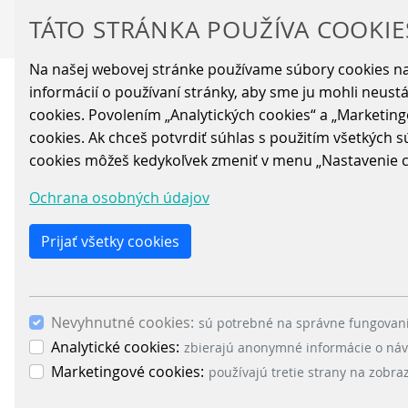
TÁTO STRÁNKA POUŽÍVA COOKIE
Na našej webovej stránke používame súbory cookies na
informácií o používaní stránky, aby sme ju mohli neust
cookies. Povolením „Analytických cookies“ a „Marketing
AKO ROBÍME
cookies. Ak chceš potvrdiť súhlas s použitím všetkých sú
cookies môžeš kedykoľvek zmeniť v menu „Nastavenie co
Pracujeme v scrume, v dvojtýždňových spr
Ochrana osobných údajov
realisticky a s rozumom. Pomáhame si, r
si polená pod nohy.
Prijať všetky cookies
Sledujeme si velocity, forecast accuracy aj
Scrum mastrovi, ale aj pre realistické plán
Nevyhnutné cookies:
sú potrebné na správne fungovani
doručovanie.
Analytické cookies:
zbierajú anonymné informácie o návš
Marketingové cookies:
používajú tretie strany na zobr
Patríme medzi najstabilnejšie tímy v dodá