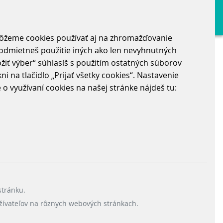
môžeme cookies používať aj na zhromažďovanie
“ odmietneš použitie iných ako len nevyhnutných
žiť výber“ súhlasíš s použitím ostatných súborov
i na tlačidlo „Prijať všetky cookies“. Nastavenie
 využívaní cookies na našej stránke nájdeš tu:
hy majú popisy, akceptačné kritériá, tagy...
ry pointov, je veľká šanca, že to bude
ecneme.
l k chirurgii – všetko musí byť čisté,
stránku.
 vidíme na tímové synchronizované
žívateľov na rôznych webových stránkach.
spolu, všetko plynie hladko.