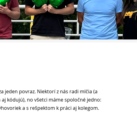
 jeden povraz. Niektorí z nás radi mlčia (a
(a aj kódujú), no všetci máme spoločné jedno:
ýhovoriek a s rešpektom k práci aj kolegom.