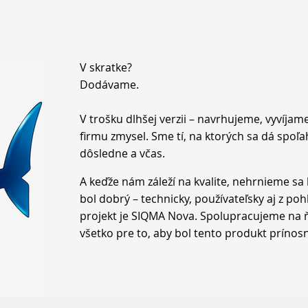
V skratke?
Dodávame.
V trošku dlhšej verzii – navrhujeme, vyvíjam
firmu zmysel. Sme tí, na ktorých sa dá spoľa
dôsledne a včas.
A keďže nám záleží na kvalite, nehrnieme sa 
bol dobrý – technicky, používateľsky aj z po
projekt je SIQMA Nova. Spolupracujeme na 
všetko pre to, aby bol tento produkt prínos