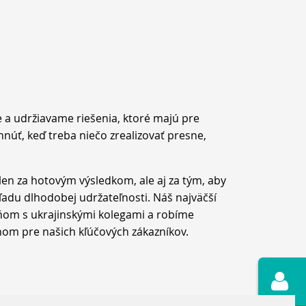
e a udržiavame riešenia, ktoré majú pre
hnúť, keď treba niečo zrealizovať presne,
len za hotovým výsledkom, ale aj za tým, aby
hľadu dlhodobej udržateľnosti. Náš najväčší
ňom s ukrajinskými kolegami a robíme
nom pre našich kľúčových zákazníkov.