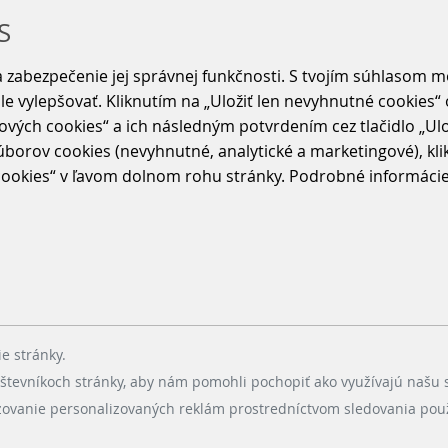
S
 zabezpečenie jej správnej funkčnosti. S tvojím súhlasom 
ále vylepšovať. Kliknutím na „Uložiť len nevyhnutné cookies
ových cookies“ a ich následným potvrdením cez tlačidlo „Ulo
borov cookies (nevyhnutné, analytické a marketingové), klikn
okies“ v ľavom dolnom rohu stránky. Podrobné informácie o
intoch, plánujeme
Náš backlog je uprataný, úlo
ešpektujeme sa a nehádžeme
a my máme pokoj v duši.
Ak niečo odhadneme na 8 sto
 burndown chart. Nielen kvôli
presne 8. Možno 7, ak sa h
ovanie a spoľahlivé
e stránky.
Niekto by našu prácu prirovna
tevníkoch stránky, aby nám pomohli pochopiť ako využívajú našu 
presné a pripravené. My to
azovanie personalizovaných reklám prostredníctvom sledovania pou
vke – nebojíme sa zmien,
plávanie. Lebo keď plávame 