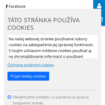
Facebook
LinkedIn
Instagram
TÁTO STRÁNKA POUŽÍVA
Youtube
COOKIES
KONTAKT
Na našej webovej stránke používame súbory
Scheidt & Bachmann Slovensko s.r.o.
cookies na zabezpečenie jej správnej funkčnosti.
Priemyselná 14 / P.O.Box B-143
S tvojím súhlasom môžeme cookies používať aj
012 32 Žilina
na zhromažďovanie informácií o používaní
stránky, aby sme ju mohli neustále vylepšovať.
Ochrana osobných údajov
Kliknutím na „Uložiť len nevyhnutné cookies“
odmietneš použitie iných ako len nevyhnutných
Prijať všetky cookies
Scheidt & Bachmann Worldwide
cookies. Povolením „Analytických cookies“ a
Mapa stránky
„Marketingových cookies“ a ich následným
potvrdením cez tlačidlo „Uložiť výber“ súhlasíš s
Nevyhnutné cookies:
OBCHODNÉ ÚDAJE
použitím ostatných súborov cookies. Ak chceš
sú potrebné na správne
OCHRANA OSOBNÝCH ÚDAJOV
potvrdiť súhlas s použitím všetkých súborov
fungovanie stránky.