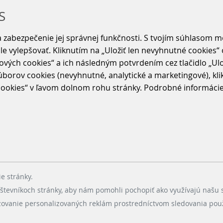
S
 zabezpečenie jej správnej funkčnosti. S tvojím súhlasom 
ále vylepšovať. Kliknutím na „Uložiť len nevyhnutné cookies
ových cookies“ a ich následným potvrdením cez tlačidlo „Ulo
borov cookies (nevyhnutné, analytické a marketingové), klikn
okies“ v ľavom dolnom rohu stránky. Podrobné informácie o
e stránky.
tevníkoch stránky, aby nám pomohli pochopiť ako využívajú našu 
azovanie personalizovaných reklám prostredníctvom sledovania pou