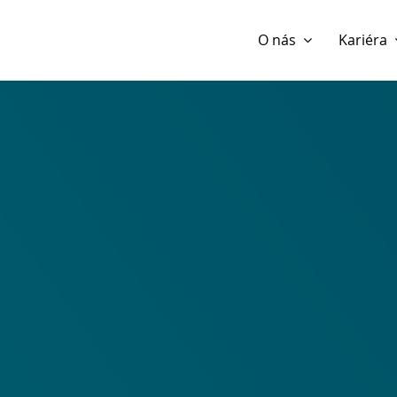
Show website in my language
Don't show this message 
O nás
Kariéra