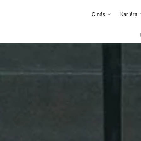
Show website in my language
Don't show this message 
O nás
Kariéra