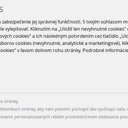
S
 zabezpečenie jej správnej funkčnosti. S tvojím súhlasom 
ále vylepšovať. Kliknutím na „Uložiť len nevyhnutné cookies
ových cookies“ a ich následným potvrdením cez tlačidlo „Ulo
borov cookies (nevyhnutné, analytické a marketingové), klikn
okies“ v ľavom dolnom rohu stránky. Podrobné informácie o
e stránky.
tevníkoch stránky, aby nám pomohli pochopiť ako využívajú našu 
azovanie personalizovaných reklám prostredníctvom sledovania pou