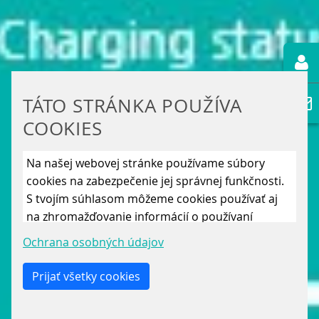
TÁTO STRÁNKA POUŽÍVA
COOKIES
Na našej webovej stránke používame súbory
cookies na zabezpečenie jej správnej funkčnosti.
S tvojím súhlasom môžeme cookies používať aj
na zhromažďovanie informácií o používaní
stránky, aby sme ju mohli neustále vylepšovať.
Ochrana osobných údajov
Kliknutím na „Uložiť len nevyhnutné cookies“
odmietneš použitie iných ako len nevyhnutných
Prijať všetky cookies
cookies. Povolením „Analytických cookies“ a
„Marketingových cookies“ a ich následným