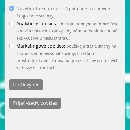
potvrdením cez tlačidlo „Uložiť výber“ súhlasíš s
Nevyhnutné cookies:
použitím ostatných súborov cookies. Ak chceš
sú potrebné na správne
potvrdiť súhlas s použitím všetkých súborov
fungovanie stránky.
cookies (nevyhnutné, analytické a marketingové),
Analytické cookies:
zbierajú anonymné informácie
klikni na tlačidlo „Prijať všetky cookies“.
o návštevníkoch stránky, aby nám pomohli pochopiť
Nastavenie cookies môžeš kedykoľvek zmeniť v
ako využívajú našu stránku.
menu „Nastavenie cookies“ v ľavom dolnom rohu
Marketingové cookies:
používajú tretie strany na
stránky. Podrobné informácie o využívaní cookies
zobrazovanie personalizovaných reklám
na našej stránke nájdeš tu:
prostredníctvom sledovania používateľov na rôznych
webových stránkach.