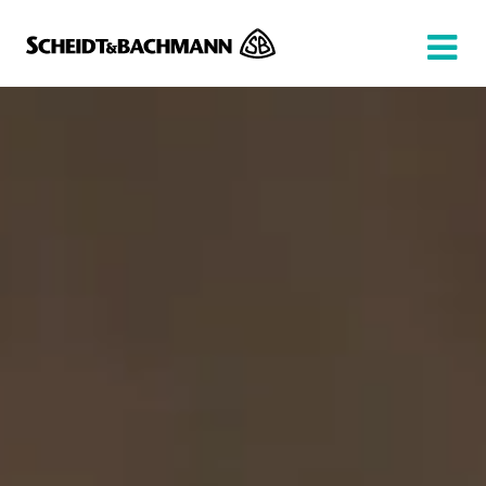
Show website in my language
Don't show this message again