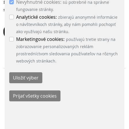
Nevyhnutné cookies:
použitím ostatných súborov cookies. Ak chceš
sú potrebné na správne
for yourself and for the environment. Would you like to offer this
potvrdiť súhlas s použitím všetkých súborov
fungovanie stránky.
service to your customers? Get in contact with our team!
cookies (nevyhnutné, analytické a marketingové),
Analytické cookies:
zbierajú anonymné informácie
klikni na tlačidlo „Prijať všetky cookies“.
o návštevníkoch stránky, aby nám pomohli pochopiť
Nastavenie cookies môžeš kedykoľvek zmeniť v
SPÄŤ
ako využívajú našu stránku.
menu „Nastavenie cookies“ v ľavom dolnom rohu
Marketingové cookies:
používajú tretie strany na
stránky. Podrobné informácie o využívaní cookies
zobrazovanie personalizovaných reklám
na našej stránke nájdeš tu:
prostredníctvom sledovania používateľov na rôznych
webových stránkach.
ODDELENIA
Signalling Systems
Energy Retail Solutions