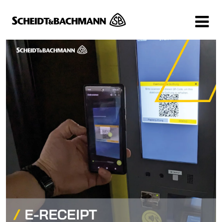
Show website in my language
Don't show this message again