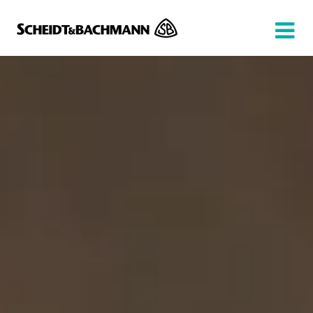
Show website in my language
Don't show this message again