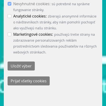
Nevyhnutné cookies:
použitím ostatných súborov cookies. Ak chceš
sú potrebné na správne
potvrdiť súhlas s použitím všetkých súborov
fungovanie stránky.
cookies (nevyhnutné, analytické a marketingové),
Analytické cookies:
zbierajú anonymné informácie
klikni na tlačidlo „Prijať všetky cookies“.
o návštevníkoch stránky, aby nám pomohli pochopiť
Nastavenie cookies môžeš kedykoľvek zmeniť v
ako využívajú našu stránku.
menu „Nastavenie cookies“ v ľavom dolnom rohu
Marketingové cookies:
používajú tretie strany na
stránky. Podrobné informácie o využívaní cookies
zobrazovanie personalizovaných reklám
na našej stránke nájdeš tu:
prostredníctvom sledovania používateľov na rôznych
webových stránkach.