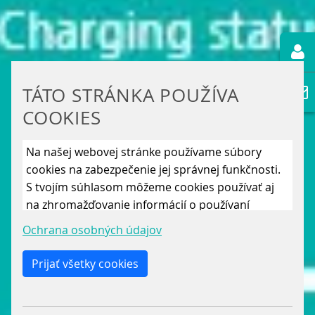
TÁTO STRÁNKA POUŽÍVA
COOKIES
Na našej webovej stránke používame súbory
cookies na zabezpečenie jej správnej funkčnosti.
S tvojím súhlasom môžeme cookies používať aj
na zhromažďovanie informácií o používaní
stránky, aby sme ju mohli neustále vylepšovať.
Ochrana osobných údajov
Kliknutím na „Uložiť len nevyhnutné cookies“
odmietneš použitie iných ako len nevyhnutných
Prijať všetky cookies
cookies. Povolením „Analytických cookies“ a
„Marketingových cookies“ a ich následným
potvrdením cez tlačidlo „Uložiť výber“ súhlasíš s