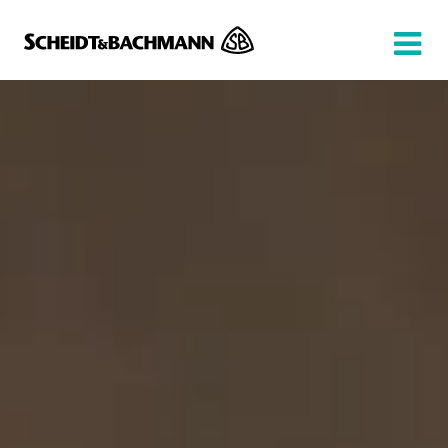
Show website in my language
Don't show this message again