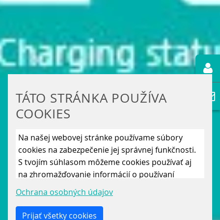
TÁTO STRÁNKA POUŽÍVA
COOKIES
Na našej webovej stránke používame súbory
cookies na zabezpečenie jej správnej funkčnosti.
S tvojím súhlasom môžeme cookies používať aj
na zhromažďovanie informácií o používaní
stránky, aby sme ju mohli neustále vylepšovať.
Ochrana osobných údajov
Kliknutím na „Uložiť len nevyhnutné cookies“
odmietneš použitie iných ako len nevyhnutných
Prijať všetky cookies