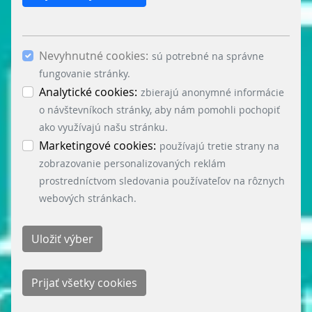
cookies. Povolením „Analytických cookies“ a
„Marketingových cookies“ a ich následným
potvrdením cez tlačidlo „Uložiť výber“ súhlasíš s
Nevyhnutné cookies:
použitím ostatných súborov cookies. Ak chceš
sú potrebné na správne
potvrdiť súhlas s použitím všetkých súborov
fungovanie stránky.
cookies (nevyhnutné, analytické a marketingové),
Analytické cookies:
zbierajú anonymné informácie
klikni na tlačidlo „Prijať všetky cookies“.
o návštevníkoch stránky, aby nám pomohli pochopiť
Nastavenie cookies môžeš kedykoľvek zmeniť v
ako využívajú našu stránku.
menu „Nastavenie cookies“ v ľavom dolnom rohu
Marketingové cookies:
používajú tretie strany na
stránky. Podrobné informácie o využívaní cookies
zobrazovanie personalizovaných reklám
na našej stránke nájdeš tu:
prostredníctvom sledovania používateľov na rôznych
webových stránkach.