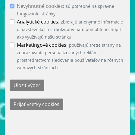
Nevyhnutné cookies:
použitím ostatných súborov cookies. Ak chceš
sú potrebné na správne
potvrdiť súhlas s použitím všetkých súborov
fungovanie stránky.
cookies (nevyhnutné, analytické a marketingové),
Analytické cookies:
zbierajú anonymné informácie
klikni na tlačidlo „Prijať všetky cookies“.
o návštevníkoch stránky, aby nám pomohli pochopiť
Nastavenie cookies môžeš kedykoľvek zmeniť v
ako využívajú našu stránku.
menu „Nastavenie cookies“ v ľavom dolnom rohu
Marketingové cookies:
používajú tretie strany na
stránky. Podrobné informácie o využívaní cookies
zobrazovanie personalizovaných reklám
na našej stránke nájdeš tu:
prostredníctvom sledovania používateľov na rôznych
webových stránkach.