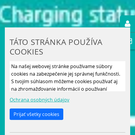
TÁTO STRÁNKA POUŽÍVA
COOKIES
Na našej webovej stránke používame súbory
cookies na zabezpečenie jej správnej funkčnosti.
S tvojím súhlasom môžeme cookies používať aj
na zhromažďovanie informácií o používaní
stránky, aby sme ju mohli neustále vylepšovať.
Ochrana osobných údajov
Kliknutím na „Uložiť len nevyhnutné cookies“
odmietneš použitie iných ako len nevyhnutných
Prijať všetky cookies
cookies. Povolením „Analytických cookies“ a
„Marketingových cookies“ a ich následným
potvrdením cez tlačidlo „Uložiť výber“ súhlasíš s