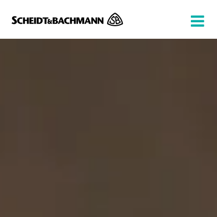
Show website in my language
Don't show this message again