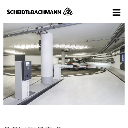
Show website in my language
Don't show this message again