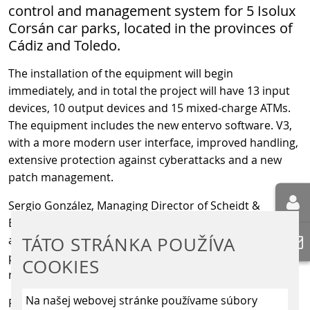
control and management system for 5 Isolux
Corsán car parks, located in the provinces of
Cádiz and Toledo.
The installation of the equipment will begin
immediately, and in total the project will have 13 input
devices, 10 output devices and 15 mixed-charge ATMs.
The equipment includes the new entervo software. V3,
with a more modern user interface, improved handling,
extensive protection against cyberattacks and a new
patch management.
Sergio González, Managing Director of Scheidt &
Bachmann Ibérica, has indicated about the award: "We
TÁTO STRÁNKA POUŽÍVA
are very proud of the trust that Isolux Corsán has
placed in us, and we hope to prolong this fruitful
COOKIES
relationship for both parties for a long time."
Na našej webovej stránke používame súbory
From Scheidt & Bachmann Ibérica we take advantage of