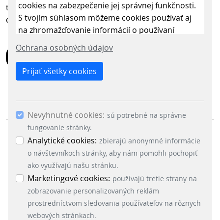
cookies na zabezpečenie jej správnej funkčnosti.
this magnificent news to wish you a happy summer! We
S tvojím súhlasom môžeme cookies používať aj
continue to be available during these dates!
na zhromažďovanie informácií o používaní
stránky, aby sme ju mohli neustále vylepšovať.
Ochrana osobných údajov
Kliknutím na „Uložiť len nevyhnutné cookies“
SPÄŤ
odmietneš použitie iných ako len nevyhnutných
Prijať všetky cookies
cookies. Povolením „Analytických cookies“ a
„Marketingových cookies“ a ich následným
potvrdením cez tlačidlo „Uložiť výber“ súhlasíš s
Nevyhnutné cookies:
použitím ostatných súborov cookies. Ak chceš
sú potrebné na správne
potvrdiť súhlas s použitím všetkých súborov
fungovanie stránky.
cookies (nevyhnutné, analytické a marketingové),
Analytické cookies:
zbierajú anonymné informácie
klikni na tlačidlo „Prijať všetky cookies“.
o návštevníkoch stránky, aby nám pomohli pochopiť
Nastavenie cookies môžeš kedykoľvek zmeniť v
ako využívajú našu stránku.
menu „Nastavenie cookies“ v ľavom dolnom rohu
Marketingové cookies:
používajú tretie strany na
ODDELENIA
stránky. Podrobné informácie o využívaní cookies
zobrazovanie personalizovaných reklám
na našej stránke nájdeš tu:
Signalling Systems
prostredníctvom sledovania používateľov na rôznych
Energy Retail Solutions
webových stránkach.