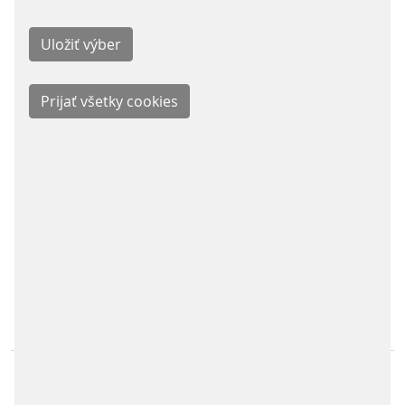
Parking Solutions
Fare Collection Systems
SOCIAL MEDIA
Facebook
LinkedIn
Instagram
Youtube
KONTAKT
Scheidt & Bachmann Slovensko s.r.o.
Priemyselná 14 / P.O.Box B-143
012 32 Žilina
Scheidt & Bachmann Worldwide
Mapa stránky