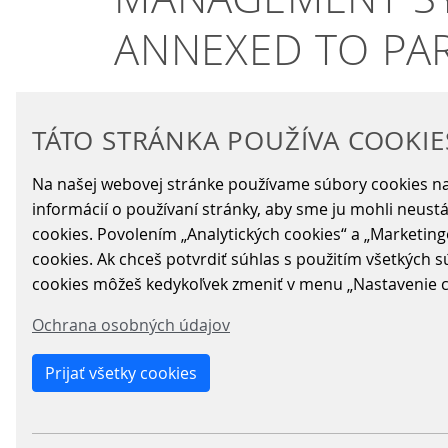
ANNEXED TO PAR
TÁTO STRÁNKA POUŽÍVA COOKIE
02.02.2022
|
Parking-Solutions
Na našej webovej stránke používame súbory cookies na
During January, Scheidt & Bachmann
informácií o používaní stránky, aby sme ju mohli neust
annexed to the Shopping Center Par
cookies. Povolením „Analytických cookies“ a „Marketing
This installation is located in a commercial 
cookies. Ak chceš potvrdiť súhlas s použitím všetkých sú
have 4 entry lanes, 3 exit lanes, 2 automati
cookies môžeš kedykoľvek zmeniť v menu „Nastavenie co
recognition.
Ochrana osobných údajov
The car park also includes the latest techno
Prijať všetky cookies
and customers with a paid ticket, as well as
Sergio González, Director General of Schei