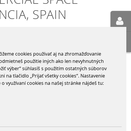
CIA, SPAIN
môžeme cookies používať aj na zhromažďovanie
system of the Commercial Area
“ odmietneš použitie iných ako len nevyhnutných
žiť výber“ súhlasíš s použitím ostatných súborov
 centers. The parking system will initially
i na tlačidlo „Prijať všetky cookies“. Nastavenie
 are equipped with cameras for number plate
 využívaní cookies na našej stránke nájdeš tu:
 number plate recognition for subscribers