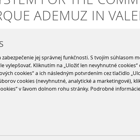
QUE ADEMUZ IN VALEN
S
 zabezpečenie jej správnej funkčnosti. S tvojím súhlasom 
 Ibérica has installed the parking management 
ále vylepšovať. Kliknutím na „Uložiť len nevyhnutné cookies
que Ademuz in Valencia.
ových cookies“ a ich následným potvrdením cez tlačidlo „Ulo
area, which includes retail shops, restaurants and educational
borov cookies (nevyhnutné, analytické a marketingové), klikn
c pay station, 2 discount stations. The entry and exit lanes
okies“ v ľavom dolnom rohu stránky. Podrobné informácie o
logical innovations, including automatic barrier opening by
 a wide range of discount options.
dt & Bachmann Ibérica, commented: