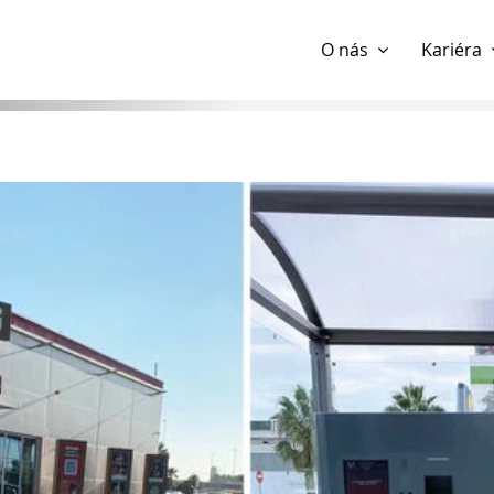
Show website in my language
Don't show this message 
O nás
Kariéra