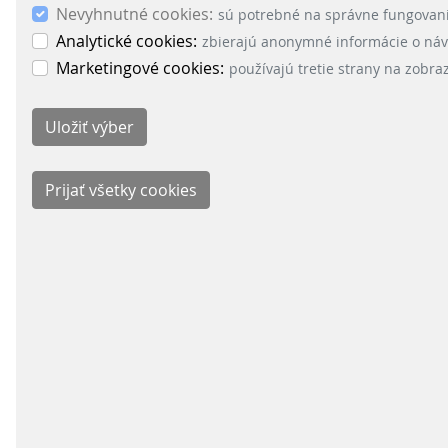
"This installation confirms our leading posit
Nevyhnutné cookies:
sú potrebné na správne fungovani
have developed specific solutions that benef
Analytické cookies:
zbierajú anonymné informácie o návš
motivation for Scheidt & Bachmann Ibérica 
Marketingové cookies:
používajú tretie strany na zobr
installations in 2022!”
SPÄŤ
ODDEL
Signal
Energy
Parkin
Fare C