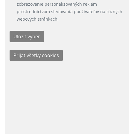
stránky. Podrobné informácie o využívaní cookies
zobrazovanie personalizovaných reklám
na našej stránke nájdeš tu:
prostredníctvom sledovania používateľov na rôznych
webových stránkach.
ODDELENIA
Signalling Systems
Energy Retail Solutions
Parking Solutions
Fare Collection Systems
SOCIAL MEDIA
Facebook
LinkedIn
Instagram
Youtube
KONTAKT
Scheidt & Bachmann Slovensko s.r.o.
Priemyselná 14 / P.O.Box B-143