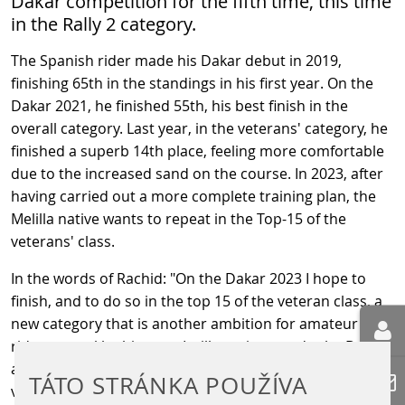
Dakar competition for the fifth time, this time
in the Rally 2 category.
The Spanish rider made his Dakar debut in 2019,
finishing 65th in the standings in his first year. On the
Dakar 2021, he finished 55th, his best finish in the
overall category. Last year, in the veterans' category, he
finished a superb 14th place, feeling more comfortable
due to the increased sand on the course. In 2023, after
having carried out a more complete training plan, the
Melilla native wants to repeat in the Top-15 of the
veterans' class.
In the words of Rachid: "On the Dakar 2023 I hope to
finish, and to do so in the top 15 of the veteran class, a
new category that is another ambition for amateur
riders to tackle this race. I will continue to do the Dakar
as long as my body and resources last. Last year I felt
TÁTO STRÁNKA POUŽÍVA
very good and this year I'm going for it again". Sergio