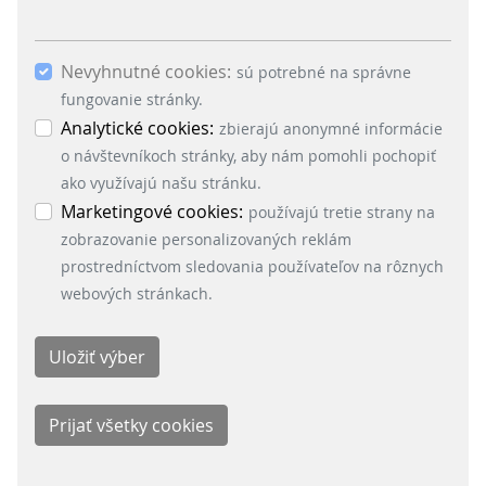
„Marketingových cookies“ a ich následným
ODDELENIA
potvrdením cez tlačidlo „Uložiť výber“ súhlasíš s
Nevyhnutné cookies:
použitím ostatných súborov cookies. Ak chceš
sú potrebné na správne
Signalling Systems
potvrdiť súhlas s použitím všetkých súborov
fungovanie stránky.
Energy Retail Solutions
cookies (nevyhnutné, analytické a marketingové),
Analytické cookies:
zbierajú anonymné informácie
Parking Solutions
klikni na tlačidlo „Prijať všetky cookies“.
o návštevníkoch stránky, aby nám pomohli pochopiť
Fare Collection Systems
Nastavenie cookies môžeš kedykoľvek zmeniť v
ako využívajú našu stránku.
SOCIAL MEDIA
menu „Nastavenie cookies“ v ľavom dolnom rohu
Marketingové cookies:
používajú tretie strany na
stránky. Podrobné informácie o využívaní cookies
zobrazovanie personalizovaných reklám
Facebook
na našej stránke nájdeš tu:
prostredníctvom sledovania používateľov na rôznych
LinkedIn
webových stránkach.
Instagram
Youtube
KONTAKT
Scheidt & Bachmann Slovensko s.r.o.
Priemyselná 14 / P.O.Box B-143
012 32 Žilina