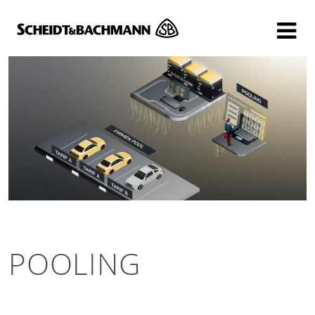
Show website in my language
Don't show this message again
POOLING