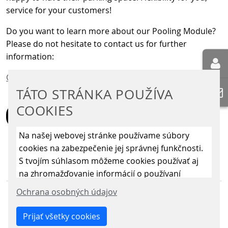
service for your customers!
Do you want to learn more about our Pooling Module?
Please do not hesitate to contact us for further
information:
Contact us
TÁTO STRÁNKA POUŽÍVA
COOKIES
SPÄŤ
Na našej webovej stránke používame súbory
cookies na zabezpečenie jej správnej funkčnosti.
S tvojím súhlasom môžeme cookies používať aj
na zhromažďovanie informácií o používaní
stránky, aby sme ju mohli neustále vylepšovať.
Ochrana osobných údajov
Kliknutím na „Uložiť len nevyhnutné cookies“
odmietneš použitie iných ako len nevyhnutných
Prijať všetky cookies
cookies. Povolením „Analytických cookies“ a